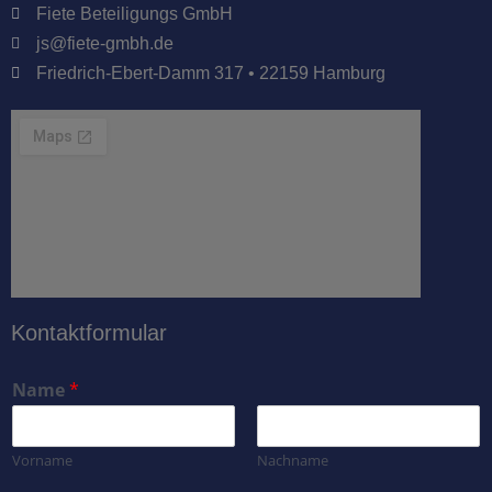
Fiete Beteiligungs GmbH
js@fiete-gmbh.de
Friedrich-Ebert-Damm 317 • 22159 Hamburg
Kontaktformular
Name
*
Vorname
Nachname